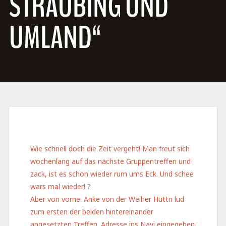
STRAUBING UND
UMLAND“
Wie schnell doch die Zeit vergeht! Man freut sich
wochenlang auf das nächste Gruppentreffen und
zack, ist es schon wieder rum ums Eck. Und schee
wars mal wieder! ?
Aber von vorne. Anke von der Weiher Hüttn lud
zum ersten der beiden hintereinander
angesetzten Treffen. Adresse ins Navi eingegeben