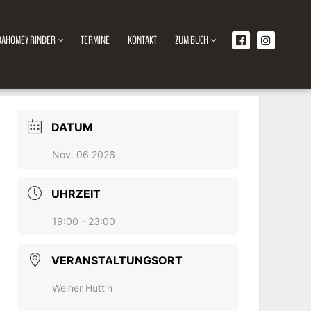
DAHOMEY RINDER
TERMINE
KONTAKT
ZUM BUCH
DATUM
Nov. 06 2026
UHRZEIT
19:00 - 23:00
VERANSTALTUNGSORT
Weiher Hütt'n