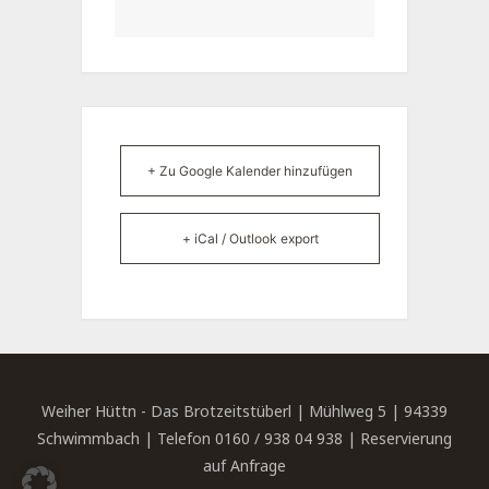
+ Zu Google Kalender hinzufügen
+ iCal / Outlook export
Weiher Hüttn - Das Brotzeitstüberl | Mühlweg 5 | 94339
Schwimmbach | Telefon 0160 / 938 04 938 | Reservierung
auf Anfrage