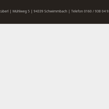
tüberl | Mühlweg 5 | 94339 Schwimmbach | Telefon 0160 / 938 04 9