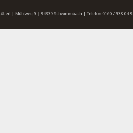
tüberl | Mühlweg 5 | 94339 Schwimmbach | Telefon 0160 / 938 04 9